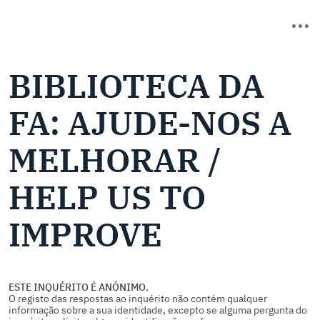
BIBLIOTECA DA
FA: AJUDE-NOS A
MELHORAR /
HELP US TO
IMPROVE
ESTE INQUÉRITO É ANÓNIMO.
O registo das respostas ao inquérito não contém qualquer
informação sobre a sua identidade, excepto se alguma pergunta do