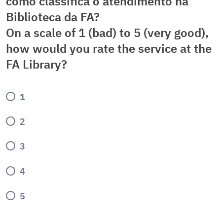
como classifica o atendimento na
Biblioteca da FA?
On a scale of 1 (bad) to 5 (very good),
how would you rate the service at the
FA Library?
1
2
3
4
5